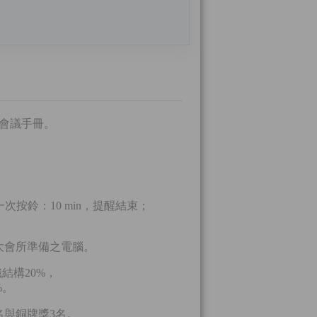
與會議手冊。
第一次按鈴：10 min，提醒結束；
存入大會所準備之電腦。
結構20%，
%。
名與銅牌獎3名。