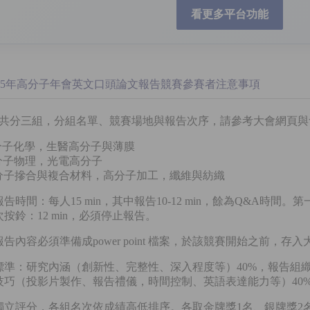
看更多平台功能
015年高分子年會
英文
口頭論文報告競賽參賽者注意事項
賽共分三組，分組名單、競賽場地與報告次序，請參考大會網頁
分子化學，生醫高分子與薄膜
分子物理，光電高分子
高分子摻合與複合材料，高分子加工，纖維與紡織
報告時間：每人15 min，其中報告10-12 min，餘為Q&A時間。
鈴：12 min，必須停止報告。
有報告內容必須準備成power point 檔案，於該競賽開始之前，
分標準：研究內涵（創新性、完整性、深入程度等）40%，報告組織
巧（投影片製作、報告禮儀，時間控制、英語表達能力等）40
組獨立評分，各組名次依成績高低排序。各取金牌獎1名、銀牌獎2