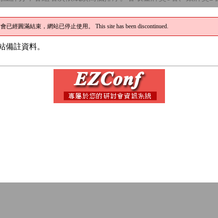
賽資格為在學的碩，博士班學生，請攜帶學生證備查。
賽結果將於大會閉幕典禮上宣布並頒獎，請參賽者務必參加閉幕典
參賽人數多寡，主辦單位保留調整組別及給獎人數調整之權利。