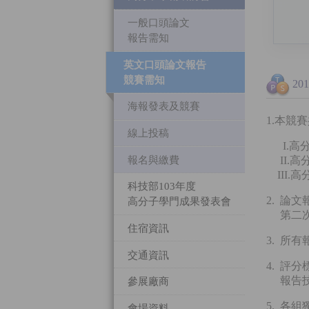
一般口頭論文
報告需知
英文口頭論文報告
競賽需知
2
海報發表及競賽
1.本競
線上投稿
I.高
報名與繳費
II.高
III.
科技部103年度
2. 論文
高分子學門成果發表會
第二次按
住宿資訊
3. 所
交通資訊
4. 評
報告技
參展廠商
5. 各
會場資料