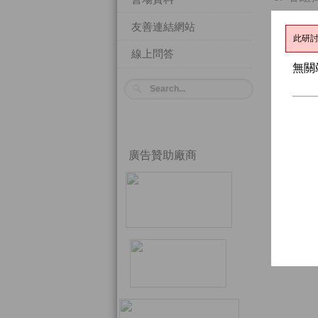
6. 參
友善連結網站
7. 競
線上問答
8. 依
廣告贊助廠商