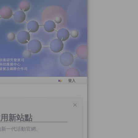
之獎狀已寄出至得獎人系所/單位
登入
，敬請留意!
×
啟用新站點
的新一代活動官網。