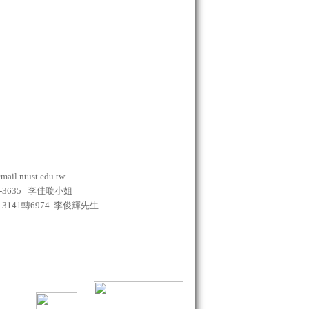
ail.ntust.edu.tw
730-3635 李佳璇小姐
3-3141轉
6974
李俊輝先生