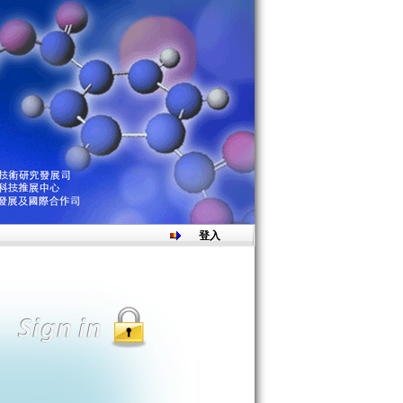
取之獎狀已寄出至得獎人系所/單位
登入
，敬請留意!